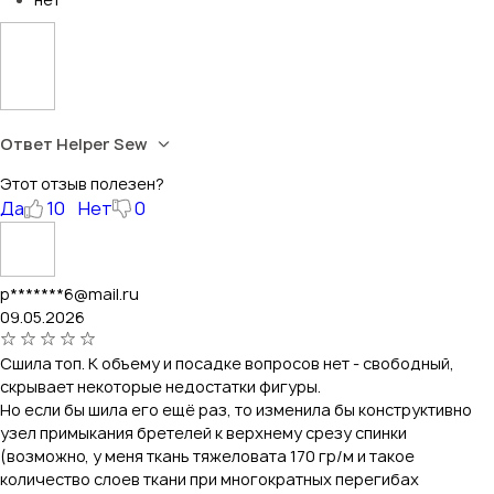
Ответ Helper Sew
Этот отзыв полезен?
Да
10
Нет
0
p*******6@mail.ru
09.05.2026
Сшила топ. К объему и посадке вопросов нет - свободный,
скрывает некоторые недостатки фигуры.
Но если бы шила его ещё раз, то изменила бы конструктивно
узел примыкания бретелей к верхнему срезу спинки
(возможно, у меня ткань тяжеловата 170 гр/м и такое
количество слоев ткани при многократных перегибах