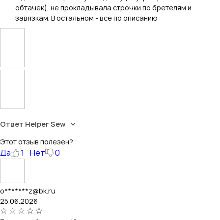
обтачек), не прокладывала строчки по бретелям и
завязкам. В остальном - всё по описанию
Ответ Helper Sew
Этот отзыв полезен?
Да
1
Нет
0
o*******z@bk.ru
25.06.2026