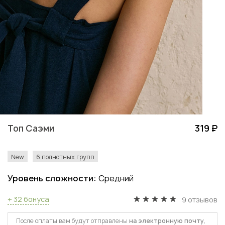
Топ Саэми
319 ₽
New
6 полнотных групп
Уровень сложности:
Средний
+ 32 бонуса
9 отзывов
После оплаты вам будут отправлены
на электронную почту
,