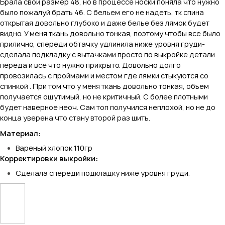
Брала свой размер 48, но в процессе носки поняла что нужно
было пожалуй брать 46. С бельем его не надеть, тк спина
открытая довольно глубоко и даже белье без лямок будет
видно. У меня ткань довольно тонкая, поэтому чтобы все было
прилично, спереди обтачку удлинила ниже уровня груди-
сделала подкладку с вытачками просто по выкройке детали
переда и всё что нужно прикрыто. Довольно долго
провозилась с проймами и местом где лямки стыкуются со
спинкой . При том что у меня ткань довольно тонкая, объем
получается ощутимый, но не критичный. С более плотными
будет наверное неоч. Сам топ получился неплохой, но не до
конца уверена что стану второй раз шить.
Материал:
Вареный хлопок 110гр
Корректировки выкройки:
Сделала спереди подкладку ниже уровня груди.