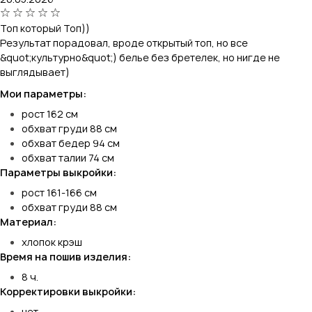
Топ который Топ))
Результат порадовал, вроде открытый топ, но все
&quot;культурно&quot;) белье без бретелек, но нигде не
выглядывает)
Мои параметры:
рост 162 см
обхват груди 88 см
обхват бедер 94 см
обхват талии 74 см
Параметры выкройки:
рост 161-166 см
обхват груди 88 см
Материал:
хлопок крэш
Время на пошив изделия:
8 ч.
Корректировки выкройки:
нет