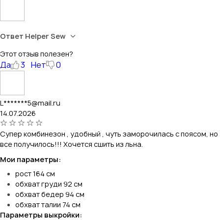
Ответ Helper Sew
Этот отзыв полезен?
Да
3
Нет
0
L*******5@mail.ru
14.07.2026
Супер комбинезон , удобный , чуть заморочилась с поясом, но
все получилось!!! Хочется сшить из льна.
Мои параметры:
рост 164 см
обхват груди 92 см
обхват бедер 94 см
обхват талии 74 см
Параметры выкройки: