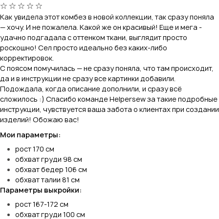
Как увидела этот комбез в новой коллекции, так сразу поняла
— хочу. И не пожалела. Какой же он красивый! Еще и мега -
удачно подгадала с оттенком ткани, выглядит просто
роскошно! Сел просто идеально без каких-либо
корректировок.
С поясом помучилась — не сразу поняла, что там происходит,
да и в инструкции не сразу все картинки добавили.
Подождала, когда описание дополнили, и сразу всё
сложилось :) Спасибо команде Helpersew за такие подробные
инструкции, чувствуется ваша забота о клиентах при создании
изделий! Обожаю вас!
Мои параметры:
рост 170 см
обхват груди 98 см
обхват бедер 106 см
обхват талии 81 см
Параметры выкройки:
рост 167-172 см
обхват груди 100 см