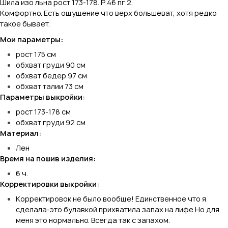
Шила изо льна рост 173-178. Р.46 пг 2.
Комфортно. Есть ощущение что верх большеват, хотя редко
такое бывает.
Мои параметры:
рост 175 см
обхват груди 90 см
обхват бедер 97 см
обхват талии 73 см
Параметры выкройки:
рост 173-178 см
обхват груди 92 см
Материал:
Лен
Время на пошив изделия:
6 ч.
Корректировки выкройки:
Корректировок не было вообще! Единственное что я
сделала-это булавкой прихватила запах на лифе.Но для
меня это нормально. Всегда так с запахом.