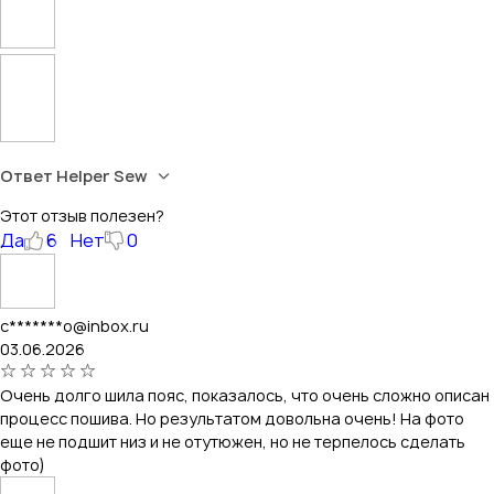
Ответ Helper Sew
Этот отзыв полезен?
Да
6
Нет
0
c*******o@inbox.ru
03.06.2026
Очень долго шила пояс, показалось, что очень сложно описан
процесс пошива. Но результатом довольна очень! На фото
еще не подшит низ и не отутюжен, но не терпелось сделать
фото)