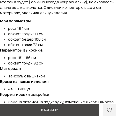
что так и будет ( обычно всегда убираю длину), но оказалось
длина выше щиколотки. Однозначно повторю в другом
материале, увеличив длину изделия.
Мои параметры:
рост 164 см
обхват груди 90 см
обхват бедер 100 см
обхват талии 72 см
Параметры выкройки:
рост 161-166 см
обхват груди 92 см
Материал:
Тенсель с вышивкой
Время на пошив изделия:
4 ч. 10 минут
Корректировки выкройки:
Замена обтачки на подкладку, изменение высоты выреза
горловины по спинке.
В КОРЗИНУ