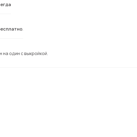
сегда
бесплатно
.
 на один с выкройкой.