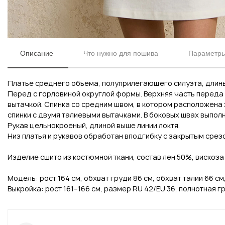
Описание
Что нужно для пошива
Параметры
Платье среднего объема, полуприлегающего силуэта, длины 
Перед с горловиной округлой формы. Верхняя часть переда
Вконтакте
Инстаграм
вытачкой. Спинка со средним швом, в котором расположена 
спинки с двумя талиевыми вытачками. В боковых швах выпол
Рукав цельнокроеный, длиной выше линии локтя.
Низ платья и рукавов обработан вподгибку с закрытым срез
Изделие сшито из костюмной ткани, состав лен 50%, вискоза 
Модель: рост 164 см, обхват груди 86 см, обхват талии 66 см
Выкройка: рост 161–166 см, размер RU 42/EU 36, полнотная гр