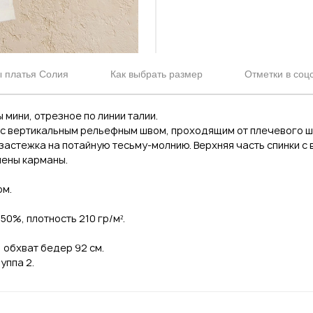
 платья Солия
Как выбрать размер
Отметки в соц
мини, отрезное по линии талии.
 с вертикальным рельефным швом, проходящим от плечевого шв
застежка на потайную тесьму-молнию. Верхняя часть спинки 
нены карманы.
ом.
50%, плотность 210 гр/м².
, обхват бедер 92 см.
уппа 2.