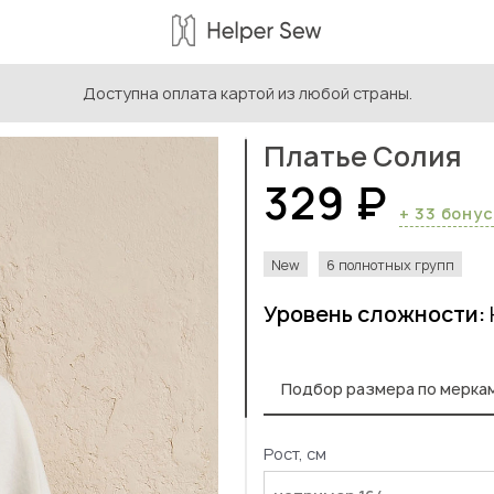
Доступна оплата картой из любой страны.
ыкройки женской одежды
/
Платье Солия
Платье Солия
329 ₽
+ 33 бону
New
6 полнотных групп
Уровень сложности:
Подбор размера по мерка
Рост, см