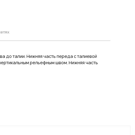
сетях
а до талии. Нижняя часть переда с талиевой
с вертикальным рельефным швом. Нижняя часть