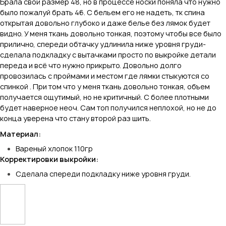
Брала свой размер 48, но в процессе носки поняла что нужно
было пожалуй брать 46. С бельем его не надеть, тк спина
открытая довольно глубоко и даже белье без лямок будет
видно. У меня ткань довольно тонкая, поэтому чтобы все было
прилично, спереди обтачку удлинила ниже уровня груди-
сделала подкладку с вытачками просто по выкройке детали
переда и всё что нужно прикрыто. Довольно долго
провозилась с проймами и местом где лямки стыкуются со
спинкой . При том что у меня ткань довольно тонкая, объем
получается ощутимый, но не критичный. С более плотными
будет наверное неоч. Сам топ получился неплохой, но не до
конца уверена что стану второй раз шить.
Материал:
Вареный хлопок 110гр
Корректировки выкройки:
Сделала спереди подкладку ниже уровня груди.