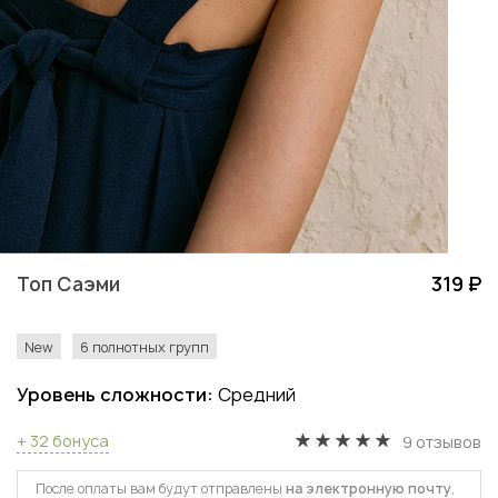
Топ Саэми
319 ₽
New
6 полнотных групп
Уровень сложности:
Средний
+ 32 бонуса
9 отзывов
После оплаты вам будут отправлены
на электронную почту
,