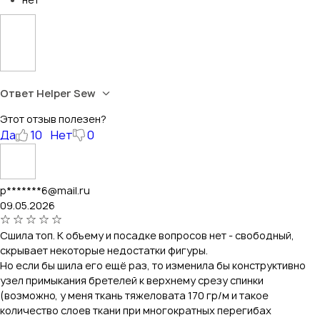
Ответ Helper Sew
Этот отзыв полезен?
Да
10
Нет
0
p*******6@mail.ru
09.05.2026
Сшила топ. К объему и посадке вопросов нет - свободный,
скрывает некоторые недостатки фигуры.
Но если бы шила его ещё раз, то изменила бы конструктивно
узел примыкания бретелей к верхнему срезу спинки
(возможно, у меня ткань тяжеловата 170 гр/м и такое
количество слоев ткани при многократных перегибах