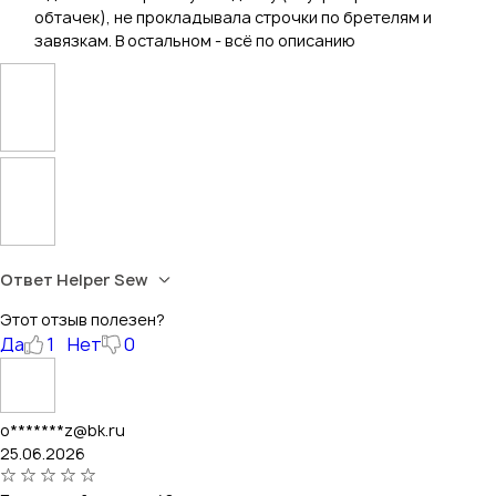
обтачек), не прокладывала строчки по бретелям и
завязкам. В остальном - всё по описанию
Ответ Helper Sew
Этот отзыв полезен?
Да
1
Нет
0
o*******z@bk.ru
25.06.2026