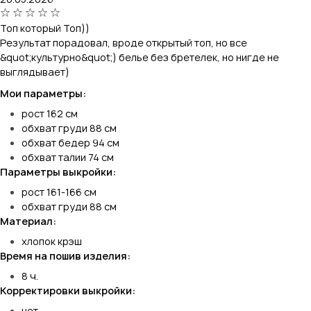
Топ который Топ))
Результат порадовал, вроде открытый топ, но все
&quot;культурно&quot;) белье без бретелек, но нигде не
выглядывает)
Мои параметры:
рост 162 см
обхват груди 88 см
обхват бедер 94 см
обхват талии 74 см
Параметры выкройки:
рост 161-166 см
обхват груди 88 см
Материал:
хлопок крэш
Время на пошив изделия:
8 ч.
Корректировки выкройки:
нет