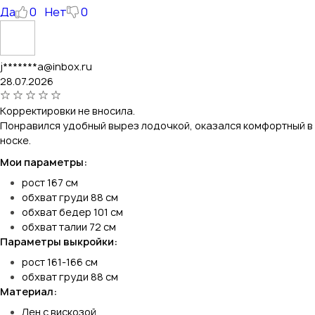
Да
0
Нет
0
j*******a@inbox.ru
28.07.2026
Корректировки не вносила.
Понравился удобный вырез лодочкой, оказался комфортный в
носке.
Мои параметры:
рост 167 см
обхват груди 88 см
обхват бедер 101 см
обхват талии 72 см
Параметры выкройки:
рост 161-166 см
обхват груди 88 см
Материал:
Лен с вискозой