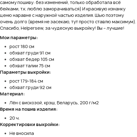
самому пошиву: без изменений, только обработала всё
бейками, т.к. люблю заморачиваться) И красивую изнанку
ценю наравне с наружной частью изделия. Шью поэтому
очень долго (время не засекаю, тут просто ставлю максимум).
Спасибо, Helpersew, за чудесную выкройку! Вы – лучшие!
Мои параметры:
рост 180 см
обхват груди 91 см
обхват бедер 105 см
обхват талии 75 см
Параметры выкройки:
рост 179-184 см
обхват груди 92 см
Материал:
Лён с вискозой, крэш, Беларусь, 200 г/м2
Время на пошив изделия:
20 ч.
Корректировки выкройки:
Не вносила