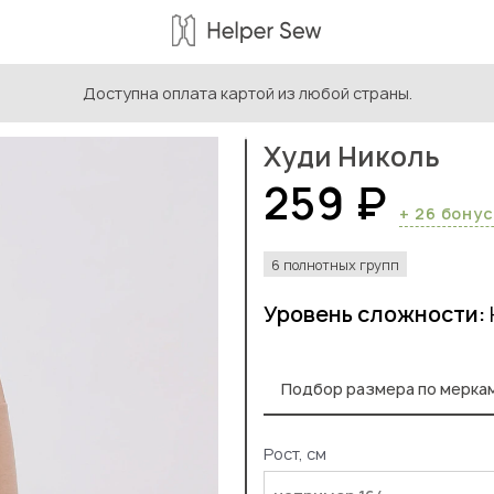
Доступна оплата картой из любой страны.
ыкройки женской одежды
/
Выкройки худи, свитшотов и свите
Худи Николь
259 ₽
+ 26 бону
6 полнотных групп
Уровень сложности:
Подбор размера по мерка
Рост, см