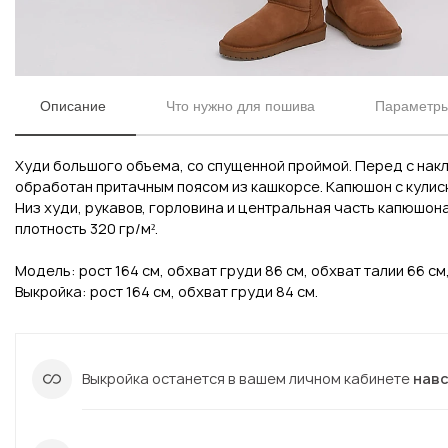
Описание
Что нужно для пошива
Параметры 
Худи большого объема, со спущенной проймой. Перед с нак
обработан притачным поясом из кашкорсе. Капюшон с кулиско
Низ худи, рукавов, горловина и центральная часть капюшона
плотность 320 гр/м².
Модель: рост 164 см, обхват груди 86 см, обхват талии 66 см
Вконтакте
Инстаграм
Выкройка: рост 164 см, обхват груди 84 см.
Вконтакте
Инстаграм
Выкройка останется в вашем личном кабинете
нав