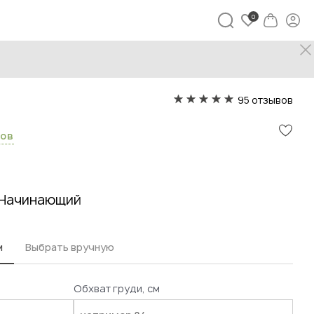
ров
/
Худи Николь
95 отзывов
сов
Начинающий
м
Выбрать вручную
Обхват груди, см