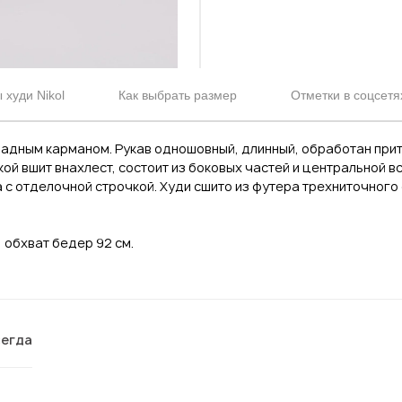
худи Nikol
Как выбрать размер
Отметки в соцсетя
ладным карманом. Рукав одношовный, длинный, обработан прит
й вшит внахлест, состоит из боковых частей и центральной вст
 с отделочной строчкой. Худи сшито из футера трехниточного 
, обхват бедер 92 см.
сегда