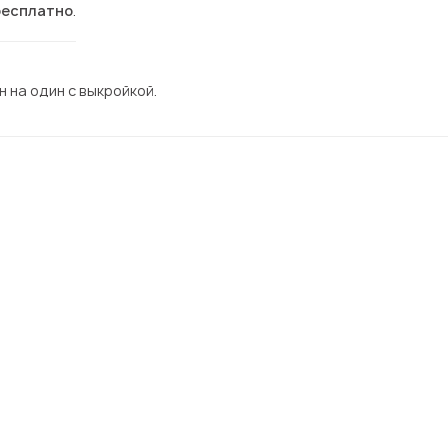
бесплатно
.
 на один с выкройкой.