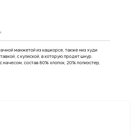
х
ачной манжетой из кашкорсе, также низ худи
авкой, с кулиской, в которую продет шнур.
с начесом, состав 80% хлопок, 20% полиэстер,