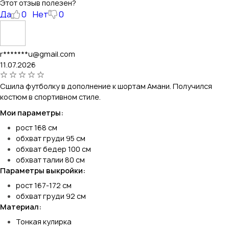
Этот отзыв полезен?
Да
0
Нет
0
r*******u@gmail.com
11.07.2026
Сшила футболку в дополнение к шортам Амани. Получился
костюм в спортивном стиле.
Мои параметры:
рост 168 см
обхват груди 95 см
обхват бедер 100 см
обхват талии 80 см
Параметры выкройки:
рост 167-172 см
обхват груди 92 см
Материал:
Тонкая кулирка