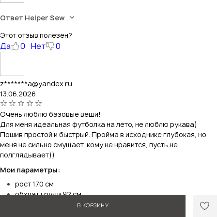
Ответ Helper Sew
Этот отзыв полезен?
Да
0
Нет
0
z*******a@yandex.ru
13.06.2026
Очень люблю базовые вещи!
Для меня идеальная футболка на лето, не люблю рукава)
Пошив простой и быстрый. Пройма в исходнике глубокая, но
меня не сильно смущает, кому не нравится, пусть не
полглядывает))
Мои параметры:
рост 170 см
обхват груди 92 см
обхват бедер 99 см
В КОРЗИНУ
обхват талии 75 см