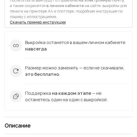
После оплаты вам будут отправлены
на электронную почту
,
а также сохранятся
в личном кабинете
на сайте: выкройки для
печати на принтере А4 и плоттере, подробная инструкция по
пошиву с иллюстрациями.
Скачать пример инструкции
Выкройка останется в вашем личном кабинете
навсегда
Размер можно заменить — если не скачивали,
это бесплатно
.
Поддержка
на каждом этапе
— не
останетесь один на один с выкройкой.
Описание