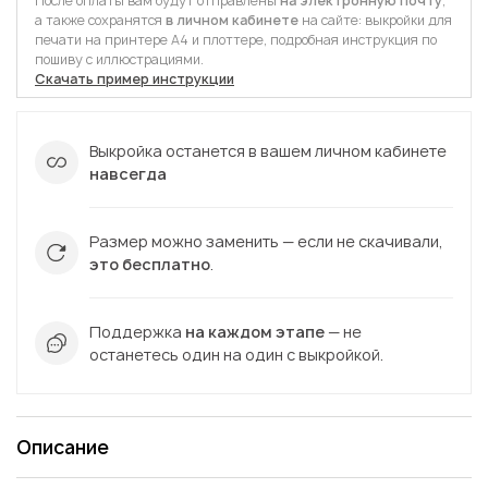
После оплаты вам будут отправлены
на электронную почту
,
а также сохранятся
в личном кабинете
на сайте: выкройки для
печати на принтере А4 и плоттере, подробная инструкция по
пошиву с иллюстрациями.
Скачать пример инструкции
Выкройка останется в вашем личном кабинете
навсегда
Размер можно заменить — если не скачивали,
это бесплатно
.
Поддержка
на каждом этапе
— не
останетесь один на один с выкройкой.
Описание