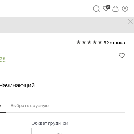
Нора
52 отзыва
сов
Начинающий
м
Выбрать вручную
Обхват груди, см