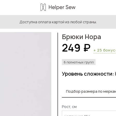
Доступна оплата картой из любой страны.
ыкройки женской одежды
/
Выкройки женских брюк
/
Брюки 
Брюки Нора
249 ₽
+ 25 бону
6 полнотных групп
Уровень сложности:
Подбор размера по мерка
Рост, см