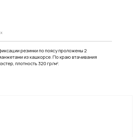
ях
 фиксации резинки по поясу проложены 2
 манжетами из кашкорсе. По краю втачивания
стер, плотность 320 гр/м².