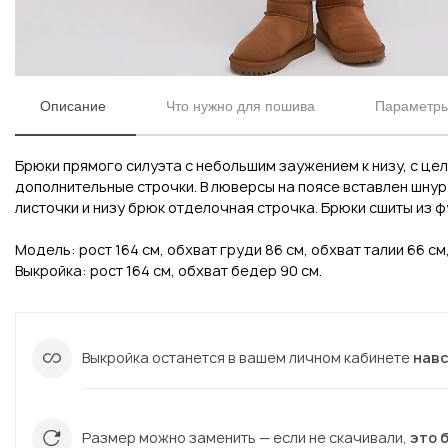
Описание
Что нужно для пошива
Параметры
Брюки прямого силуэта с небольшим заужением к низу, с це
дополнительные строчки. В люверсы на поясе вставлен шнур
листочки и низу брюк отделочная строчка. Брюки сшиты из ф
Модель: рост 164 см, обхват груди 86 см, обхват талии 66 см
Выкройка: рост 164 см, обхват бедер 90 см.
Вконтакте
Инстаграм
Выкройка останется в вашем личном кабинете
нав
Вконтакте
Инстаграм
Размер можно заменить — если не скачивали,
это 