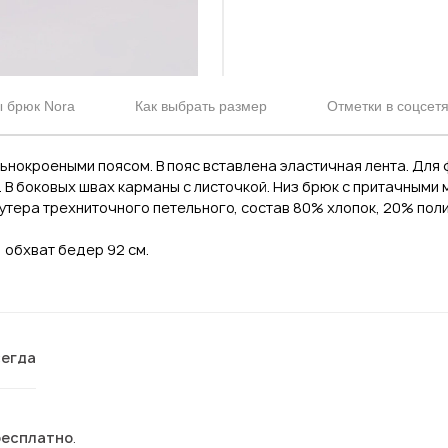
 брюк Nora
Как выбрать размер
Отметки в соцсет
льнокроеными поясом. В пояс вставлена эластичная лента. Для
. В боковых швах карманы с листочкой. Низ брюк с притачными
утера трехниточного петельного, состав 80% хлопок, 20% полиэ
, обхват бедер 92 см.
сегда
бесплатно
.