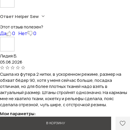
Ответ Helper Sew
Этот отзыв полезен?
Да
0
Нет
0
Лидия Б.
05.06.2026
Сшила из футера 2 нитки, в ускоренном режиме, размер на
обхват бёдер 90, хотя у меня сейчас больше, посадка
отличная, но для более плотных тканей надо взять в
актуальный размер. Штаны стройнят однозначно. На карманы
мне не хватило ткани, кокетку и рельефы сделала, пояс
сделала отрезной, чуть шире, с отстрочкой резины.
Мои параметры:
рост 168 см
В КОРЗИНУ
обхват груди 96 см