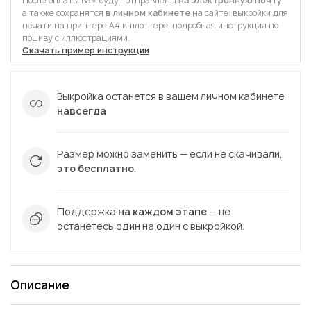
После оплаты вам будут отправлены
на электронную почту
,
а также сохранятся
в личном кабинете
на сайте: выкройки для
печати на принтере А4 и плоттере, подробная инструкция по
пошиву с иллюстрациями.
Скачать пример инструкции
Выкройка останется в вашем личном кабинете
навсегда
Размер можно заменить — если не скачивали,
это бесплатно
.
Поддержка
на каждом этапе
— не
останетесь один на один с выкройкой.
Описание