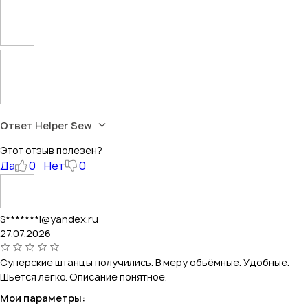
Ответ Helper Sew
Этот отзыв полезен?
Да
0
Нет
0
S*******l@yandex.ru
27.07.2026
Суперские штанцы получились. В меру объёмные. Удобные.
Шьется легко. Описание понятное.
Мои параметры: